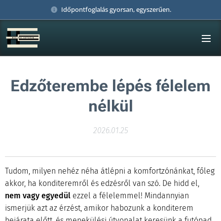
Időpontfoglalás gyorsan, egyszerűen.
Edzőterembe lépés félelem
nélkül
2026.01.25
Tudom, milyen nehéz néha átlépni a komfortzónánkat, főleg
akkor, ha konditeremről és edzésről van szó. De hidd el,
nem vagy egyedül
ezzel a félelemmel! Mindannyian
ismerjük azt az érzést, amikor habozunk a konditerem
bejárata előtt, és menekülési útvonalat keresünk a futópad