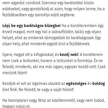
nem egyedül csinálod. Szervezz egy barátoddal közös
edzéseket, vagy gondolkodj el azon, hogy milyen lenne, ha a
fejlődésedben egy személyi edző segítene.
Lépj be egy barátságos közegbe!
Ha a konditeremben úgy
érzed magad, mint egy hal a szárazföldön, találj egy olyan
helyet, ahol az emberek támogatóak és barátságosak. Egy
olyan hely, ahol mindenki együtt örül a fejlődésnek.
Gyere, hagyd ott a kifogásokat, és
kezdj neki
! A konditerem
nem csak a testünket, hanem a lelkünket is formálja. És ne
feledd, mindenki, aki ma már ügyes, egyszer kezdő volt. Csak
merjünk lépni!
Kezdjük el ezt az izgalmas utazást az
egészséges
és
boldog
élet felé. Ne feledd, te vagy a saját hősöd!
Ha bizonytalan vagy, félsz az edzőteremtől, vagy nem tudod,
hogyan indulj el,