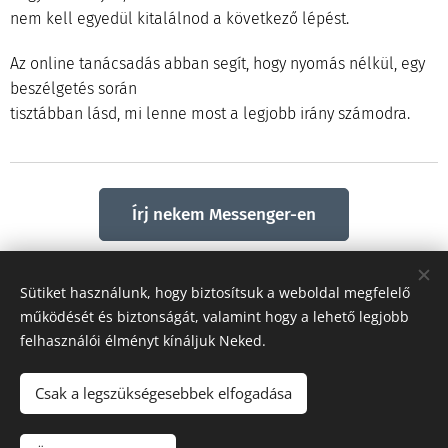
nem kell egyedül kitalálnod a következő lépést.
Az online tanácsadás abban segít, hogy nyomás nélkül, egy
beszélgetés során
tisztábban lásd, mi lenne most a legjobb irány számodra.
Írj nekem Messenger-en
Kötetlen beszélgetés. Kötelezettség nélkül.
Sütiket használunk, hogy biztosítsuk a weboldal megfelelő
működését és biztonságát, valamint hogy a lehető legjobb
felhasználói élményt kínáljuk Neked.
Share
Csak a legszükségesebbek elfogadása