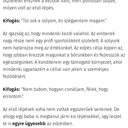
tiszteletet éreznek a kezdők iránt, mert pontosan tudják,
milyen volt az első lépés.
Kifogás:
"Túl sok a súlyom, és szégyenlem magam."
Az igazság az, hogy mindenki kezdi valahol. Az emberek
nagy része nem egy profi sportolóként született. A súlyunk
nem határozza meg az értékünket. Az edzés célja éppen az,
hogy jobban érezzük magunkat a bőrünkben és fejlesszük az
egészségünket. A konditerem egy támogató környezet, ahol
mindenki ugyanazért a céllal van jelen: a személyes
fejlődésért.
Kifogás:
"Nem tudom, hogyan csináljam, félek, hogy
elrontom."
Az első lépések soha nem voltak egyszerűek senkinek. De
ahogy egy baba is megtanul járni kis lépésekkel, úgy leszel
te is
egyre ügyesebb
az edzésben.