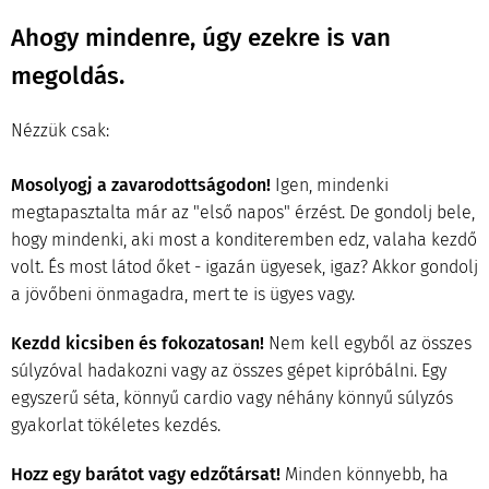
Ahogy mindenre, úgy ezekre is van
megoldás.
Nézzük csak:
Mosolyogj a zavarodottságodon!
Igen, mindenki
megtapasztalta már az "első napos" érzést. De gondolj bele,
hogy mindenki, aki most a konditeremben edz, valaha kezdő
volt. És most látod őket - igazán ügyesek, igaz? Akkor gondolj
a jövőbeni önmagadra, mert te is ügyes vagy.
Kezdd kicsiben és fokozatosan!
Nem kell egyből az összes
súlyzóval hadakozni vagy az összes gépet kipróbálni. Egy
egyszerű séta, könnyű cardio vagy néhány könnyű súlyzós
gyakorlat tökéletes kezdés.
Hozz egy barátot vagy edzőtársat!
Minden könnyebb, ha