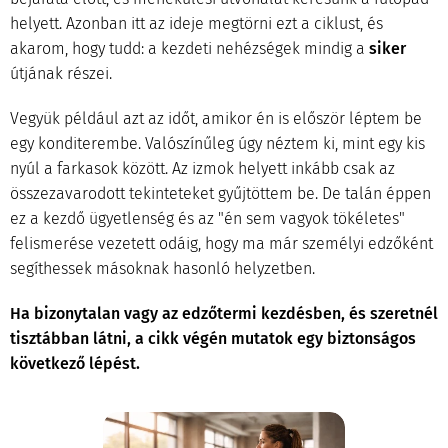
helyett. Azonban itt az ideje megtörni ezt a ciklust, és
akarom, hogy tudd: a kezdeti nehézségek mindig a
siker
útjának részei.
Vegyük például azt az időt, amikor én is először léptem be
egy konditerembe. Valószínűleg úgy néztem ki, mint egy kis
nyúl a farkasok között. Az izmok helyett inkább csak az
összezavarodott tekinteteket gyűjtöttem be. De talán éppen
ez a kezdő ügyetlenség és az "én sem vagyok tökéletes"
felismerése vezetett odáig, hogy ma már személyi edzőként
segíthessek másoknak hasonló helyzetben.
Ha bizonytalan vagy az edzőtermi kezdésben, és szeretnél
tisztábban látni, a cikk végén mutatok egy biztonságos
következő lépést.